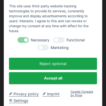
Generell gilt, wir bemühen uns darum korrekte
This site uses third-party website tracking
Informationen zu liefern, können Fehler natürlich
technologies to provide its services, constantly
nicht ganz ausschließen. Die Autoren sind
improve and display advertisements according to
users' interests. I agree to this and can revoke or
sportliche und medizinische Laien. Deshalb sollten
change my consent at any time with effect for the
Sie Informationen zu Gesundheitsaspekten nicht
future.
zur Selbstdiagnose oder -behandlung verwenden.
Necessary
Functional
Die Infos zu diesen Themen können einen
Marketing
Arztbesuch nicht ersetzen! Bei Unklarheiten und zu
weiteren Informationen sollten Sie auf jeden Fall
einen Arzt oder andere fachlich qualifizierte
Reject optional
Personen befragen.
Accept all
WERBUNG
Cookie Consent
Privacy policy
Imprint
by Prive
Settings
© 2019 - 2026
nordic-walking-welt.de