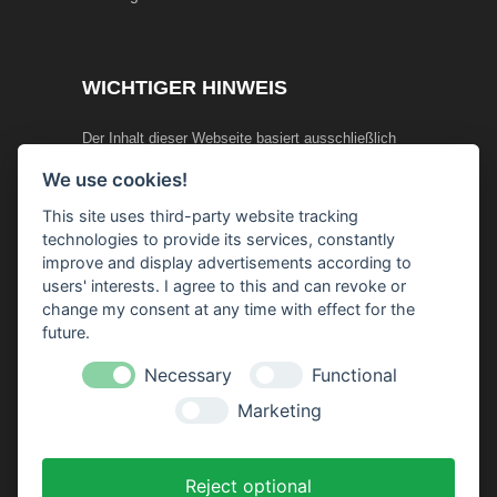
WICHTIGER HINWEIS
Der Inhalt dieser Webseite basiert ausschließlich
auf persönlichen Erfahrungen und Recherchen.
We use cookies!
Generell gilt, wir bemühen uns darum korrekte
This site uses third-party website tracking
Informationen zu liefern, können Fehler natürlich
technologies to provide its services, constantly
nicht ganz ausschließen. Die Autoren sind
improve and display advertisements according to
users' interests. I agree to this and can revoke or
sportliche und medizinische Laien. Deshalb sollten
change my consent at any time with effect for the
Sie Informationen zu Gesundheitsaspekten nicht
future.
zur Selbstdiagnose oder -behandlung verwenden.
Necessary
Functional
Die Infos zu diesen Themen können einen
Marketing
Arztbesuch nicht ersetzen! Bei Unklarheiten und zu
weiteren Informationen sollten Sie auf jeden Fall
einen Arzt oder andere fachlich qualifizierte
Reject optional