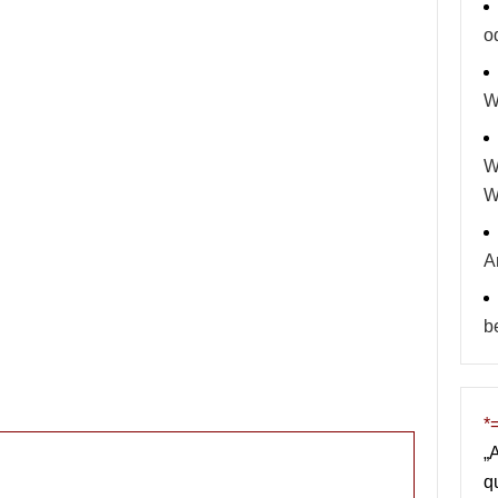
o
W
W
W
A
b
*
„
q