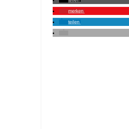
teilen
merken
teilen