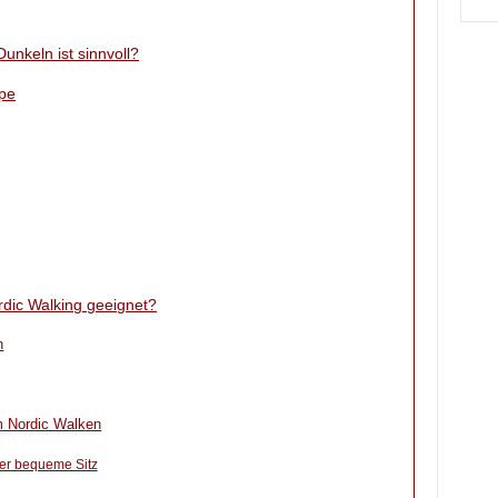
nkeln ist sinnvoll?
mpe
rdic Walking geeignet?
n
m Nordic Walken
der bequeme Sitz